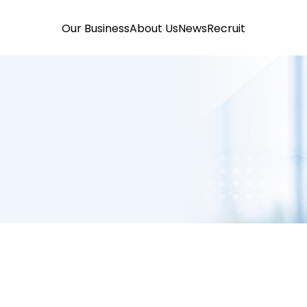
Our Business
About Us
News
Recruit