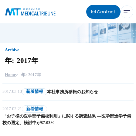
Contact
Archive
年
:
2
0
1
7
年
Home
年: 2017年
2017.03.10
新着情報
本社事務所移転のお知らせ
2017.02.21
新着情報
「お子様の医学部予備校利用」に関する調査結果 ―医学部進学予備
校の選定、検討中が87.03%―